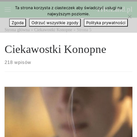
Ta strona korzysta z ciasteczek aby świadczyć usługi na
THCLand.pl
Przejdź do treści
najwyższym poziomie.
Menu
Zgoda
Odrzuć wszystkie zgody
Polityka prywatności
Strona główna
»
Ciekawostki Konopne
»
Strona 5
Ciekawostki Konopne
218 wpisów
Choć nastolatki wciąż najchętniej sięgają po alkohol, jego spożycie
wśród nich maleje. Nie ubywa biorących dopalacze. Młodzież pije
mniej, a mocne trunki są mniej dostępne – tak wynika z
najnowszego badania „ESPAD”, jakie przeprowadziło Krajowe