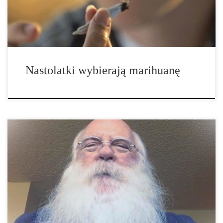
Biuro ds. Przeciwdziałania Narkomanii wspólnie […]
Nastolatki wybierają marihuanę
Twórcy kampanii comingoutgreen, której celem było zaprzestanie
stygmatyzacji konopi, otrzymali tysiące niesamowitych opowieści
od ludzi na całym świecie, którzy poczuli się zmuszeni do
opowiedzenia swojej historii leczenia medyczną marihuaną…
Czytaj więcej