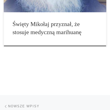
Święty Mikołaj przyznał, że
stosuje medyczną marihuanę
Nawigacja po wpisach
Nowsze wpisy
NOWSZE WPISY