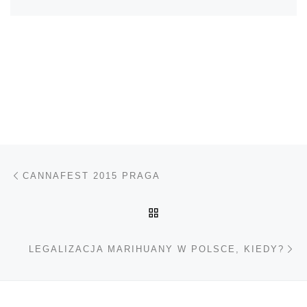
Nawigacja wpisu
Poprzedni wpis
CANNAFEST 2015 PRAGA
POWRÓT DO LISTY POS
Na
LEGALIZACJA MARIHUANY W POLSCE, KIEDY?