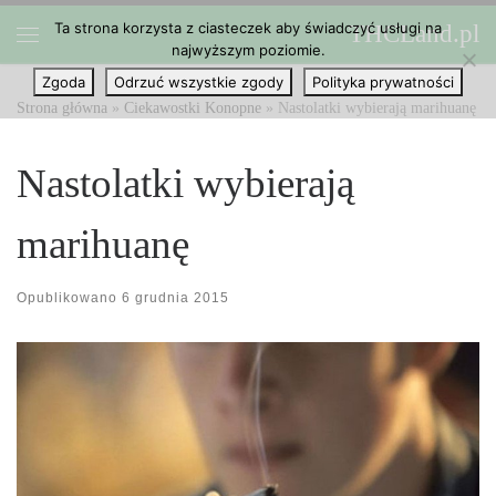
Ta strona korzysta z ciasteczek aby świadczyć usługi na
THCLand.pl
Przejdź do treści
najwyższym poziomie.
Menu
Zgoda
Odrzuć wszystkie zgody
Polityka prywatności
Strona główna
»
Ciekawostki Konopne
»
Nastolatki wybierają marihuanę
Nastolatki wybierają
marihuanę
Opublikowano
6 grudnia 2015