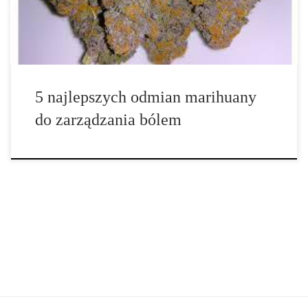
migrena, fibromialgia, skurcze, skurcze mięśni, ból […]
5 najlepszych odmian marihuany
do zarządzania bólem