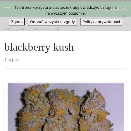
Ta strona korzysta z ciasteczek aby świadczyć usługi na
THCLand.pl
Przejdź do treści
najwyższym poziomie.
Menu
Zgoda
Odrzuć wszystkie zgody
Polityka prywatności
Strona główna
»
blackberry kush
blackberry kush
1 wpis
Powszechnie wiadomo, że numerem jeden w dolegliwościach, w
których pomaga marihuana jest zarządzenie bólem. Istnieje bardzo
dużo badań, w których szczegółowo można odnaleźć korzyści
wiążące się ze stosowaniem marihuany podczas bólu. Czy jest to