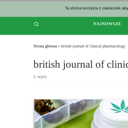
Przejdź do treści
Ta strona korzysta z ciasteczek ab
Search
NAJNOWSZE
Strona główna
»
british journal of clinical pharmacology
british journal of cli
1 wpis
Jak wynika z kontrolowanych badań klinicznych,
wdychanie waporyzowanej marihuany zmniejsza ból
neuropatyczny u pacjentów z urazami rdzenia