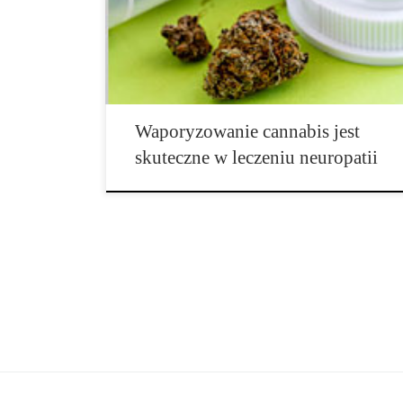
kręgowego oraz schorzeń pokrewnych. Zespół z
Uniwersytetu Kalifornijskiego w San Diego, UC
Davis, oraz Sacramento VA Medical Center oceniali
wpływ waporyzowanej marihuany w […]
Waporyzowanie cannabis jest
skuteczne w leczeniu neuropatii