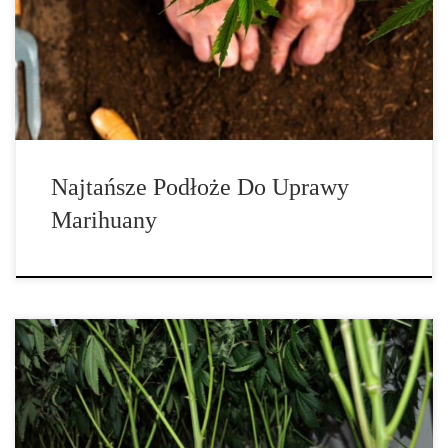
Wszystko zaczyna się od odpowiedniego wyboru podłoża. 1. Gleba
i mieszanka kokosowa. Mieszanki kokosowe są tańsze w
większości przypadków, ale ogólnie rzecz biorąc, to podłoże […]
Najtańsze Podłoże Do Uprawy
Marihuany
Wskazówki na budżetową uprawę marihuany. Chociaż istnieje
wiele firm i doświadczonych hodowców marihuany, którzy
uprawiają marihuanę z użyciem drogich sprzętów oraz rozległych