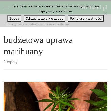
Ta strona korzysta z ciasteczek aby świadczyć usługi na
THCLand.pl
Przejdź do treści
najwyższym poziomie.
Menu
Zgoda
Odrzuć wszystkie zgody
Polityka prywatności
Strona główna
»
budżetowa uprawa marihuany
budżetowa uprawa
marihuany
2 wpisy
Jakie podłoże jest najtańsze do uprawy marihuany? Pewnie
zastanawiasz się, czy możesz uprawiać marihuanę budżetowo?