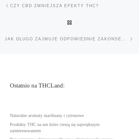
Nawigacja wpisu
Poprzedni wpis
CZY CBD ZMNIEJSZA EFEKTY THC?
POWRÓT DO LISTY POS
Na
JAK DŁUGO ZAJMUJE ODPOWIEDNIE ZAKONSERWOWANIE MARIHUANY?
Ostatnio na THCLand:
Naturalne aromaty marihuany i cytrusowe
Produkty THC na sen które cieszą się największym
zainteresowaniem