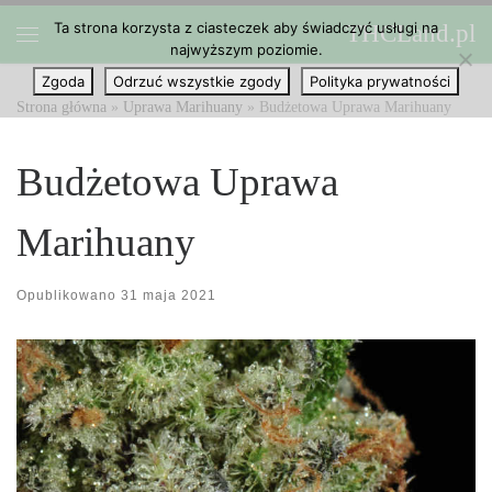
Ta strona korzysta z ciasteczek aby świadczyć usługi na
THCLand.pl
Przejdź do treści
najwyższym poziomie.
Menu
Zgoda
Odrzuć wszystkie zgody
Polityka prywatności
Strona główna
»
Uprawa Marihuany
»
Budżetowa Uprawa Marihuany
Budżetowa Uprawa
Marihuany
Opublikowano
31 maja 2021