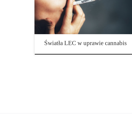
zachowaniem, zwłaszcza jeśli wyniki nie są konkretnie
potwierdzone. Na szczęście, ze względu na to, że
wykorzystanie świateł LEC staje się coraz […]
Światła LEC w uprawie cannabis