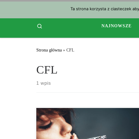
Przejdź do treści
Ta strona korzysta z ciasteczek ab
Search
NAJNOWSZE
Strona główna
»
CFL
CFL
1 wpis
Plusy i minusy świateł LEC w uprawie cannabis.
Podchodzenie z ostrożnością do zupełnie nowej
technologii może być najczęściej spotykanym