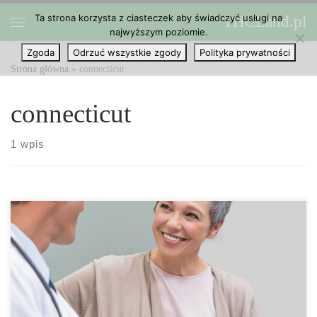
Ta strona korzysta z ciasteczek aby świadczyć usługi na
THCLand.pl
Przejdź do treści
najwyższym poziomie.
Menu
Zgoda
Odrzuć wszystkie zgody
Polityka prywatności
Strona główna
»
connecticut
connecticut
1 wpis
Connecticut ma nadzieję otworzyć co najmniej 12 aptek z
medyczną marihuaną, aby uwzględnić rosnącą liczbę pacjentów
zarejestrowanych w programie. Aby uwzględnić rosnący popyt,
Connecticut zdecydowało, że musi wprowadzić pewne poprawki
do programu medycznej marihuany. Department of Consumer