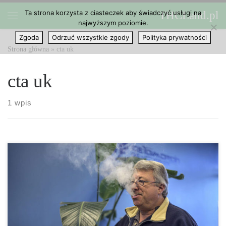
Ta strona korzysta z ciasteczek aby świadczyć usługi na
THCLand.pl
Przejdź do treści
najwyższym poziomie.
Menu
Zgoda
Odrzuć wszystkie zgody
Polityka prywatności
Strona główna
»
cta uk
cta uk
1 wpis
Liczba użytkowników marihuany w Wielkiej Brytanii podwoiła się
w ciągu ostatniego roku. Oleje z cannabis stają się coraz bardziej
popularnymi produktami wśród miłośników zarówno rekreacyjnej
jak i medycznej marihuany. Nowe dane zgromadzone przez