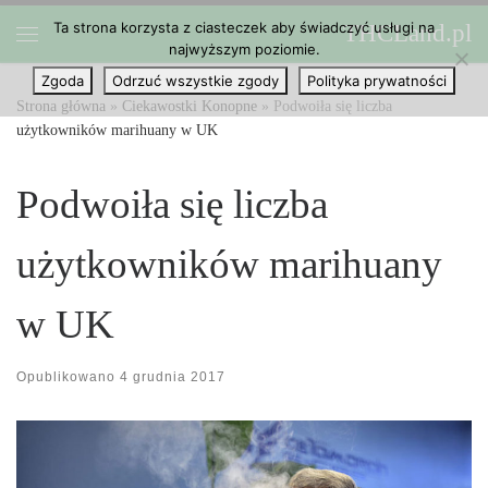
Ta strona korzysta z ciasteczek aby świadczyć usługi na
THCLand.pl
Przejdź do treści
najwyższym poziomie.
Menu
Zgoda
Odrzuć wszystkie zgody
Polityka prywatności
Strona główna
»
Ciekawostki Konopne
»
Podwoiła się liczba
użytkowników marihuany w UK
Podwoiła się liczba
użytkowników marihuany
w UK
Opublikowano
4 grudnia 2017