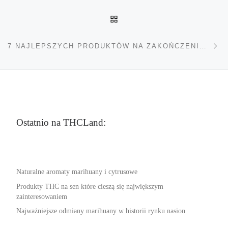
POWRÓT DO LISTY POS
Na
7 NAJLEPSZYCH PRODUKTÓW NA ZAKOŃCZENIE COMIESIĘCZNEJ UDRĘKI
Ostatnio na THCLand:
Naturalne aromaty marihuany i cytrusowe
Produkty THC na sen które cieszą się największym
zainteresowaniem
Najważniejsze odmiany marihuany w historii rynku nasion