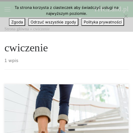
Ta strona korzysta z ciasteczek aby świadczyć usługi na
THCLand.pl
Przejdź do treści
najwyższym poziomie.
Menu
Zgoda
Odrzuć wszystkie zgody
Polityka prywatności
Strona główna
»
cwiczenie
cwiczenie
1 wpis
Okazuje się, że trening o wysokiej intensywności może mieć
odwrotny efekt niż pożądany – jednak CBD może pomóc ci
rozwiązać ten problem. Celem ćwiczeń, jak wielu z nas to
rozumie, jest budowanie mięśni, redukcja tłuszczu i poprawa