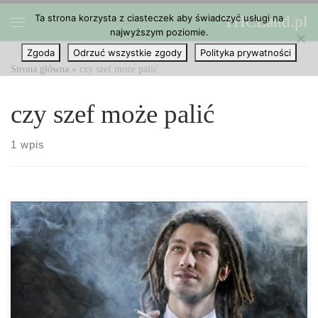
Ta strona korzysta z ciasteczek aby świadczyć usługi na
THCLand.pl
Przejdź do treści
najwyższym poziomie.
Menu
Zgoda
Odrzuć wszystkie zgody
Polityka prywatności
Strona główna
»
czy szef może palić
czy szef może palić
1 wpis
Wydaje ci się, że twój szef pali marihuanę, ale nadal nie jesteś w
100% pewny? Jeśli tak, być może po prostu chcesz być w stanie
dowiedzieć się jak jest naprawdę bez pytania go o to bezpośrednio.
Mimo, że niektórzy ludzie […]