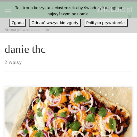
Ta strona korzysta z ciasteczek aby świadczyć usługi na
THCLand.pl
Przejdź do treści
najwyższym poziomie.
Menu
Zgoda
Odrzuć wszystkie zgody
Polityka prywatności
Strona główna
»
danie thc
danie thc
2 wpisy
Składniki: 1. Grillowany durian: • 1 puszka młodego zielonego
duriana w wodzie, lub w solance • 1 łyżka cukru kokosowego • 1
łyżeczka chilli w proszku • ½ łyżeczki czosnku w proszku • ½
łyżeczki kminku • ¼ łyżeczki pieprzu […]