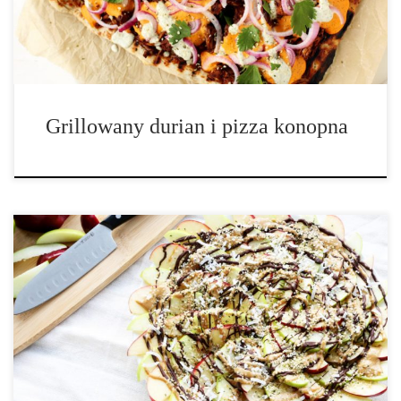
Grillowany durian i pizza konopna
Ilość porcji: 6-8 Składniki: • 4 jabłka pokrojone w cienkie plastry
• 1 szklanka rozpuszczonego masła oz orzechów ziemnych (lub
ulubionego masła z nasion lub orzechów) • 1 szklanka
rozpuszczonych płatków czekoladowych • 4 łyżki łuskanych nasion
konopi • 3 […]