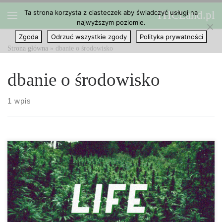
Ta strona korzysta z ciasteczek aby świadczyć usługi na
THCLand.pl
Przejdź do treści
najwyższym poziomie.
Menu
Zgoda
Odrzuć wszystkie zgody
Polityka prywatności
Strona główna
»
dbanie o środowisko
dbanie o środowisko
1 wpis
Temat domów przyjaznych środowisku staje się coraz bardziej
popularny, ponieważ ludzie stają się bardziej świadomi tego jak
mogą zmieniać swoje życie. Być może słyszałeś o takich domach
wcześniej. Są to domy, które zużywają niewiele energii z sieci