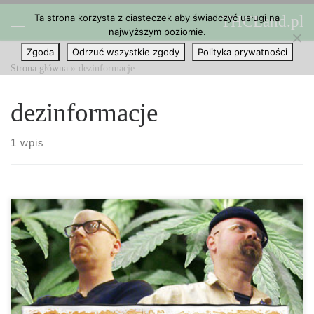
Ta strona korzysta z ciasteczek aby świadczyć usługi na
THCLand.pl
Przejdź do treści
najwyższym poziomie.
Menu
Zgoda
Odrzuć wszystkie zgody
Polityka prywatności
Strona główna
»
dezinformacje
dezinformacje
1 wpis
Dezinformacje i mity dotyczące marihuany krążą wciąż po
dzisiejszym świecie, więc jeśli jesteś kimś, kto chce zacząć ją
stosować do celów medycznych, możesz czuć się zagubiony w
obliczu tych wszystkich informacji. Cóż, nie ma się co dziwić,