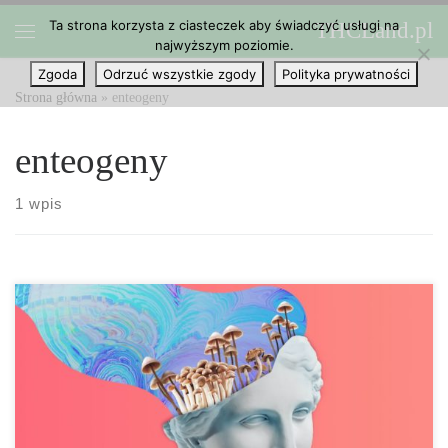
Ta strona korzysta z ciasteczek aby świadczyć usługi na
THCLand.pl
Przejdź do treści
najwyższym poziomie.
Menu
Zgoda
Odrzuć wszystkie zgody
Polityka prywatności
Strona główna
»
enteogeny
enteogeny
1 wpis
Psychodeliki to silne psychoaktywne chemikalia lub rośliny, które
mogą zmieniać percepcję, nastrój i procesy poznawcze. Niektóre z
najpowszechniejszych psychodelików to psilocybina (znajdująca
się w niektórych grzybach), LSD, meskalina (znajdująca się w San
Pedro i kaktusach pejotlowych), ayahuasca (napar zawierający