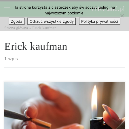
Ta strona korzysta z ciasteczek aby świadczyć usługi na
THCLand.pl
Przejdź do treści
najwyższym poziomie.
Menu
Zgoda
Odrzuć wszystkie zgody
Polityka prywatności
Strona główna
»
Erick kaufman
Erick kaufman
1 wpis
Trudno jest uzyskać jasny obraz ryzyka związanego z paleniem w
dobie pandemii nowego koronawirusa. FDA, które uprzednio
ostrzegało, że osoby wapujące oraz palące, które posiadają choroby
współistniejące mogą być bardziej narażone na powikłania