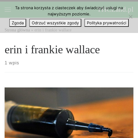
Ta strona korzysta z ciasteczek aby świadczyć usługi na
THCLand.pl
Przejdź do treści
najwyższym poziomie.
Menu
Zgoda
Odrzuć wszystkie zgody
Polityka prywatności
Strona główna
»
erin i frankie wallace
erin i frankie wallace
1 wpis
Uprawiają cannabis tylko dla dzieci, które chore są na raka.
Uprawa marihuany do produkcji oleju z cannabis dla dzieci
chorych na raka może być niezwykle ryzykownym posunięciem,
które niesie ze sobą wiele konsekwencji. Poznaj Erin i Frankie