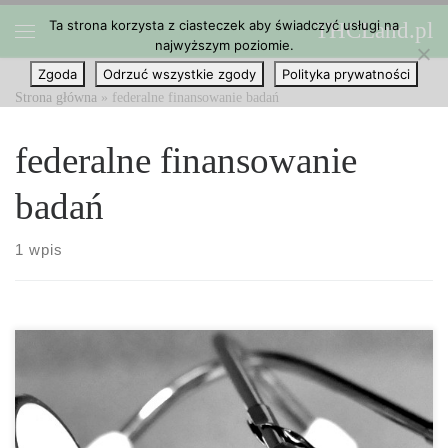
Ta strona korzysta z ciasteczek aby świadczyć usługi na
THCLand.pl
Przejdź do treści
najwyższym poziomie.
Menu
Zgoda
Odrzuć wszystkie zgody
Polityka prywatności
Strona główna
»
federalne finansowanie badań
federalne finansowanie
badań
1 wpis
Uniwersytet w Kolorado wydal notatkę wyjaśniając członkom
wydziału, dlaczego prowadzenie badań nad marihuaną nie jest tak