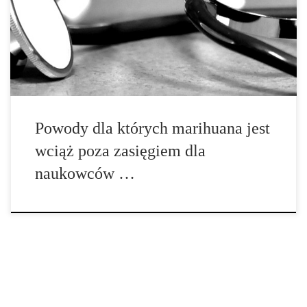
proste jak zakup tego produktu. Wraz ze zmianami, które zostały
wprowadzone do prawa państwowego, liczba naukowców
uniwersyteckich wyraziło zainteresowanie przeprowadzeniem
badań na temat marihuany. […]
Powody dla których marihuana jest
wciąż poza zasięgiem dla
naukowców …