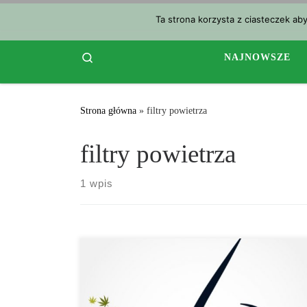
Przejdź do treści
Ta strona korzysta z ciasteczek ab
Search
NAJNOWSZE
Strona główna
»
filtry powietrza
filtry powietrza
1 wpis
Redukcja zapachu marihuany w twoim ogrodzie jest
naprawdę trudnym zadaniem, ale za pomocą kilku
niedrogich oraz praktycznych technik będziesz mógł