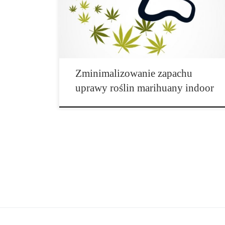
swobodnie hodować swoje ulubione rośliny. Cannabis
to roślina o charakterystycznym i najbardziej
unikalnym zapachu wśród wszystkich naturalnych
odmian naszej natury. […]
Zminimalizowanie zapachu
uprawy roślin marihuany indoor