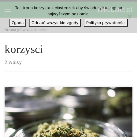
Ta strona korzysta z ciasteczek aby świadczyć usługi na
THCLand.pl
Przejdź do treści
najwyższym poziomie.
Menu
Zgoda
Odrzuć wszystkie zgody
Polityka prywatności
Strona główna
»
korzysci
korzysci
2 wpisy
Teraz, gdy wiele krajów zalegalizowało medyczną marihuanę,
możesz zastanawiać się nad korzyściami płynącymi z jej używania.
Ponieważ ekspert za ekspertem zmienia zdanie na temat marihuany
lub dołącza do walki o legalizację marihuany, wydaje się, że