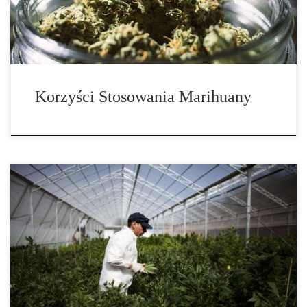
społeczność medyczna naprawdę wierzy, że […]
Korzyści Stosowania Marihuany
Najważniejsze pytanie, na które musisz sobie odpowiedzieć przy
podejmowaniu decyzji, czy sięgnąć po medyczną marihuanę jest
to, czy jej korzyści przewyższają ryzyko. A więc, czy marihuana to
skuteczna opcja leczenia? Marihuana skutecznie: • reguluje
ciśnienie krwi • redukuje stany zapalne […]