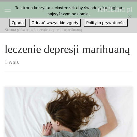
Ta strona korzysta z ciasteczek aby świadczyć usługi na
THCLand.pl
Przejdź do treści
najwyższym poziomie.
Menu
Zgoda
Odrzuć wszystkie zgody
Polityka prywatności
Strona główna
»
leczenie depresji marihuaną
leczenie depresji marihuaną
1 wpis
Badania sugerują, że przewlekły stres może prowadzić do depresji
z powodu zmian w procesach neurologicznych. Ci, którzy często
czują się zestresowani, doświadczają spadku produkcji
endokannabinoidów, co bezpośrednio wiąże się z emocjami,
funkcjami poznawczymi oraz zachowaniem. Co ciekawe, gdy