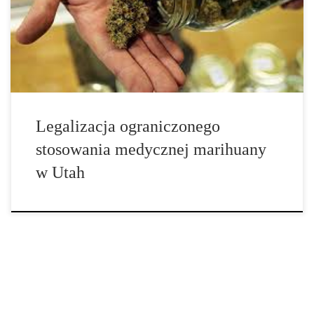
leczniczych. Gubernator Gary Herbert podpisał ustawę we wtorek.
Ponad dwadzieścia stanów posiada już prawo dotyczące medycznej
marihuany, a Waszyngton i […]
Legalizacja ograniczonego
stosowania medycznej marihuany
w Utah