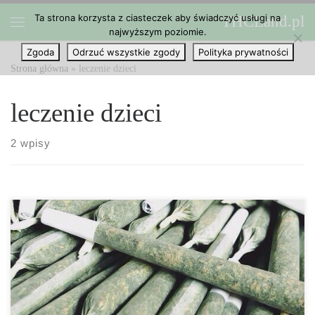
Ta strona korzysta z ciasteczek aby świadczyć usługi na
THCLand.pl
Przejdź do treści
najwyższym poziomie.
Menu
Zgoda
Odrzuć wszystkie zgody
Polityka prywatności
Strona główna
»
leczenie dzieci
leczenie dzieci
2 wpisy
To, co kiedyś było przedstawiane jako niezdrowe, niebezpieczne i
destrukcyjne lekarstwo jest obecnie uważane za cud leczniczy
natury. Setki badań udowodniły skuteczność medycznej
marihuany, a kolejne historie ukazują ludzi, którzy naprawdę
otrzymali niesamowite rezultaty w wyniku stosowania jej. My