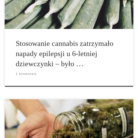
wspominamy […]
Stosowanie cannabis zatrzymało
napady epilepsji u 6-letniej
dziewczynki – było …
1 komentarz
Republikański gubernator Utah podpisał ustawę, która pozwoli
dzieciom cierpiącym z powodu poważnych napadów
padaczkowych na stosowanie ekstraktu marihuany w celach