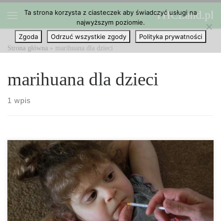
Ta strona korzysta z ciasteczek aby świadczyć usługi na
THCLand.pl
Przejdź do treści
najwyższym poziomie.
Menu
Zgoda
Odrzuć wszystkie zgody
Polityka prywatności
Strona główna
»
marihuana dla dzieci
marihuana dla dzieci
1 wpis
Bella Chinonis cierpi na rzadko występujący zespół delecji 1p36,
który powoduje poważne problemy, a w tym opóźnienia
rozwojowe, drgawki oraz ograniczoną zdolność mowy. W Grand
Blanck, stan Michigan, Bella jest jednym z zaledwie 150