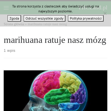
Ta strona korzysta z ciasteczek aby świadczyć usługi na
THCLand.pl
Przejdź do treści
najwyższym poziomie.
Menu
Zgoda
Odrzuć wszystkie zgody
Polityka prywatności
Strona główna
»
marihuana ratuje nasz mózg
marihuana ratuje nasz mózg
1 wpis
Wzrost mózgu nie dotyczy wyłącznie okresu dojrzewania. Mózg
ludzki doświadcza neurogenezy także w wieku dorosłym, co, co
ciekawe, wydaje się być zwiększone pod wpływem marihuany.
Zgadza się, używanie konopi indyjskich może faktycznie poprawić
funkcjonowanie mózgu i promować neurogenezę, pomimo