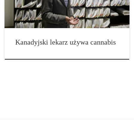
przyjąć inne podejście… Był czas, kiedy wmawiano […]
Kanadyjski lekarz używa cannabis