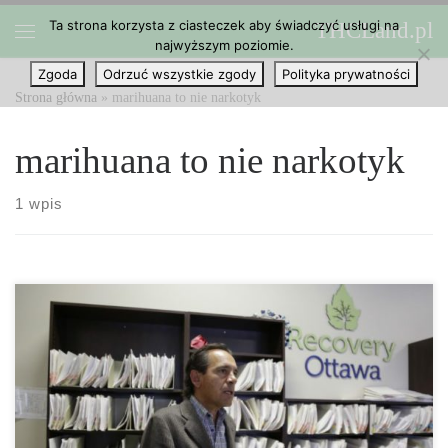
Ta strona korzysta z ciasteczek aby świadczyć usługi na
THCLand.pl
Przejdź do treści
najwyższym poziomie.
Menu
Zgoda
Odrzuć wszystkie zgody
Polityka prywatności
Strona główna
»
marihuana to nie narkotyk
marihuana to nie narkotyk
1 wpis
Ten kanadyjski lekarz używa cannabis, aby uwolnić swoich
pacjentów od opiatów. Kryzys opiatów jedynie się pogarsza, a
prawodawcy zamiast nad nim pracować, wolą umieszczać ludzi w
więzieniach. Jednak jeden z kanadyjskich lekarzy postanowił