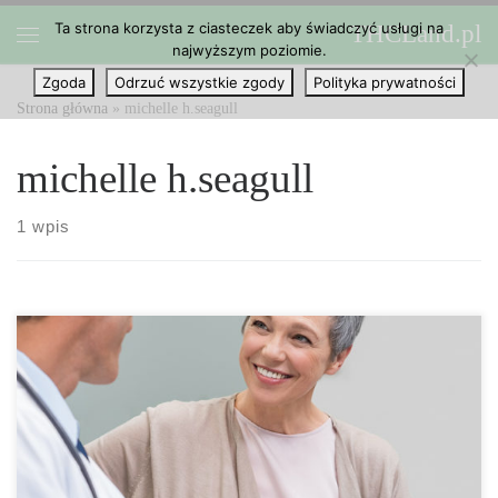
Ta strona korzysta z ciasteczek aby świadczyć usługi na
THCLand.pl
Przejdź do treści
najwyższym poziomie.
Menu
Zgoda
Odrzuć wszystkie zgody
Polityka prywatności
Strona główna
»
michelle h.seagull
michelle h.seagull
1 wpis
Connecticut ma nadzieję otworzyć co najmniej 12 aptek z
medyczną marihuaną, aby uwzględnić rosnącą liczbę pacjentów
zarejestrowanych w programie. Aby uwzględnić rosnący popyt,
Connecticut zdecydowało, że musi wprowadzić pewne poprawki
do programu medycznej marihuany. Department of Consumer