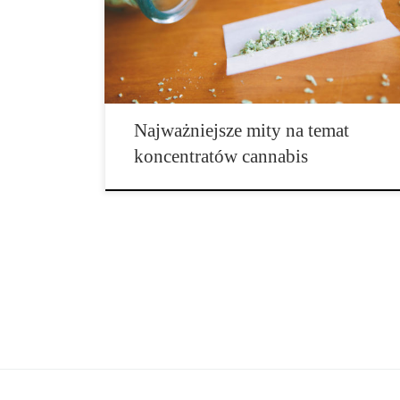
dowiadywać się, co roślina cannabis ma naprawdę do
zaoferowania.Jednak nie wszystkie produkty
pochodzące z marihuany otrzymują tą samą ciepłą
opinię […]
Najważniejsze mity na temat
koncentratów cannabis