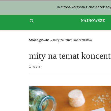
Przejdź do treści
Ta strona korzysta z ciasteczek ab
Search
NAJNOWSZE
Strona główna
»
mity na temat koncentratów
mity na temat koncen
1 wpis
W ciągu ostatnich kilku lat opinia publiczna o
marihuanie znacznie się poprawiła. Ludzie teraz
bardziej niż kiedykolwiek zaczynają odkrywać i