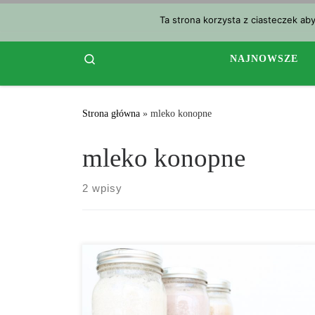
Przejdź do treści
Ta strona korzysta z ciasteczek ab
Search
NAJNOWSZE
Strona główna
»
mleko konopne
mleko konopne
2 wpisy
Czas wykonania: 10 minut Ilość porcji: 3 Standardowe
mleko konopne Składniki: • 3 szklanki zimnej wody •