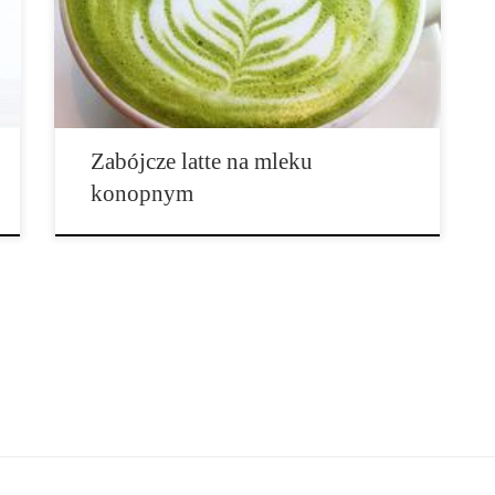
składa się z espresso, spienionego mleka i mlecznej
pianki. Dla tych, którzy omijają mleczarnie, czy to ze
względu na ograniczenia […]
Zabójcze latte na mleku
konopnym