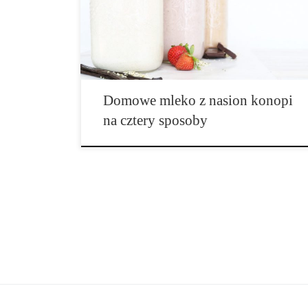
1 szklanka łuskanych nasion konopi Waniliowe mleko
konopne Składniki: • 3 szklanki zimnej wody • 1
szklanka łuskanych nasion konopi • 4-6 daktyli […]
Domowe mleko z nasion konopi
na cztery sposoby