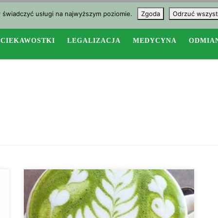
y świadczyć usługi na najwyższym poziomie.
Zgoda
Odrzuć wszyst
CIEKAWOSTKI
LEGALIZACJA
MEDYCYNA
ODMIA
Zastępowanie mlekiem konopnym tradycyjnego mleka
sprawia, że kawa jest również rekomendowana dla
wegan, jako super – zdrowe konopne latte. Latte