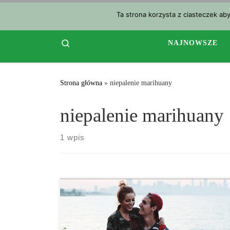
Przejdź do treści
Ta strona korzysta z ciasteczek ab
Search
NAJNOWSZE
Strona główna
»
niepalenie marihuany
niepalenie marihuany
1 wpis
Kochasz marihuanę, ale spotykasz kogoś, kto
niekoniecznie jest jej fanem. Co zrobić w takim
przypadku? Cóż, istnieje wiele sposobów na dobrą,