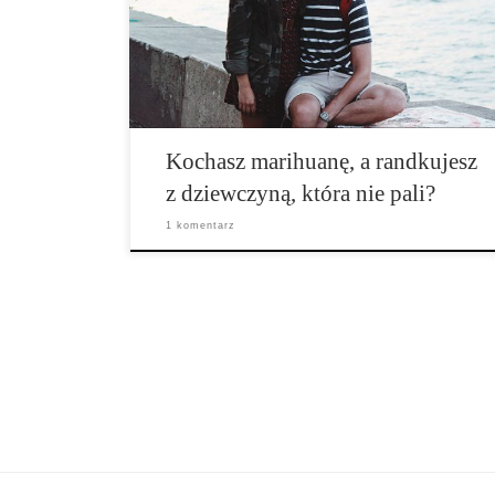
długotrwałą relację. Dopóki ta druga osoba będzie
szanować twoją miłość do marihuany, nie ma powodu,
dla którego nie moglibyście […]
Kochasz marihuanę, a randkujesz
z dziewczyną, która nie pali?
1 komentarz