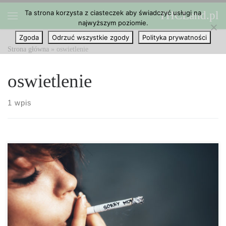
Ta strona korzysta z ciasteczek aby świadczyć usługi na
THCLand.pl
Przejdź do treści
najwyższym poziomie.
Menu
Zgoda
Odrzuć wszystkie zgody
Polityka prywatności
Strona główna
»
oswietlenie
oswietlenie
1 wpis
Plusy i minusy świateł LEC w uprawie cannabis. Podchodzenie z
ostrożnością do zupełnie nowej technologii może być najczęściej
spotykanym zachowaniem, zwłaszcza jeśli wyniki nie są
konkretnie potwierdzone. Na szczęście, ze względu na to, że