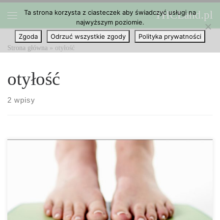
Ta strona korzysta z ciasteczek aby świadczyć usługi na
THCLand.pl
Przejdź do treści
najwyższym poziomie.
Menu
Zgoda
Odrzuć wszystkie zgody
Polityka prywatności
Strona główna
»
otyłość
otyłość
2 wpisy
Istnieje mnóstwo diet, które trafiają do głównego nurtu co jakiś
czas, jako sposób na utratę kilku dodatkowych kilogramów lub
utrzymanie obecnej masy ciała pod kontrolą. Jednak palenie
marihuany wydaje się mieć ogromną przewagę. Wiele badań