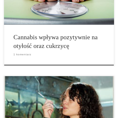
naukowych wskazuje na to, że […]
Cannabis wpływa pozytywnie na
otyłość oraz cukrzycę
1 komentarz
Jak wynika z badań opublikowanych w The Journal of Mental
Health Policy and Economics, stosowanie cannabis jest związane z
niższym wskaźnikiem masy ciała (BMI). Badacze z University of
Miami oceniali zależność między stosowaniem marihuany a