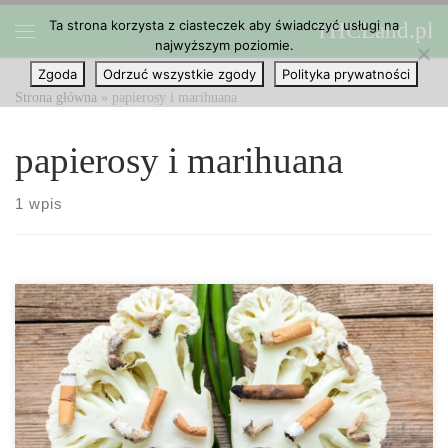
Ta strona korzysta z ciasteczek aby świadczyć usługi na
THCLand.pl
Przejdź do treści
najwyższym poziomie.
Menu
Zgoda
Odrzuć wszystkie zgody
Polityka prywatności
Strona główna
»
papierosy i marihuana
papierosy i marihuana
1 wpis
Marihuana vs papierosy – co jest gorsze? Czy zastanawiałeś się
kiedyś, czy gorsze jest palenie tytoniu czy marihuany? Niektórzy
twierdzą, że marihuana jest dla ciebie gorsza, podczas gdy inni
twierdzą, że papierosy są prawdziwymi złoczyńcami. Co jest