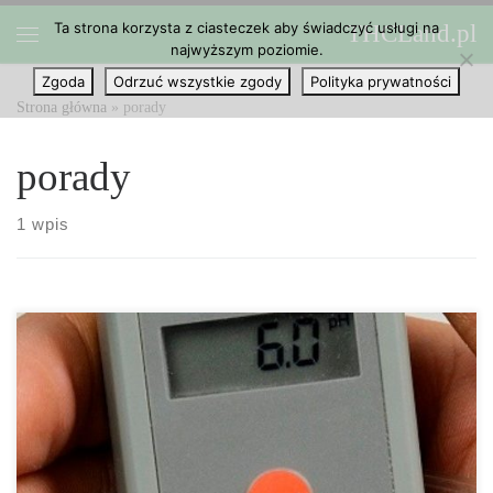
Ta strona korzysta z ciasteczek aby świadczyć usługi na
THCLand.pl
Przejdź do treści
najwyższym poziomie.
Menu
Zgoda
Odrzuć wszystkie zgody
Polityka prywatności
Strona główna
»
porady
porady
1 wpis
Uprawa marihuany w zimnym klimacie wcale nie musi oznaczać
marnych wyników. Pozwól, że podzielimy się z tobą kilkoma
sekretami i poradami. Oczywiście takie uprawy również mają
zalety. Wszyscy wiemy, że cannabis to elastyczna i wszechstronna