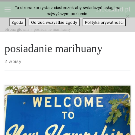
Ta strona korzysta z ciasteczek aby świadczyć usługi na
THCLand.pl
Przejdź do treści
najwyższym poziomie.
Menu
Zgoda
Odrzuć wszystkie zgody
Polityka prywatności
Strona główna
»
posiadanie marihuany
posiadanie marihuany
2 wpisy
New Hampshire stało się 22 stanem, który zdekryminalizował
marihuanę, a tym samym dołożył cegiełkę do całkowitej legalizacji
cannabis. W zeszłym miesiącu gubernator stanu New Hampshire,
Chris Sununu podpisał projekt ustawy, która dekryminalizuje
posiadanie marihuany. Nowe przepisy uznają, że posiadanie