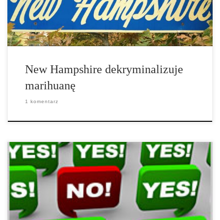
cannabis […]
New Hampshire dekryminalizuje
marihuanę
1 komentarz
Republikański gubernator, Bruce Rauner podpisał w piątek
przepisy, które zmieniają stanowy system kar za posiadanie
marihuany. Bill 2228 zmniejsza kary za posiadanie do 10 gramów
marihuany, z wykroczeniem karnego podlegającego karze do