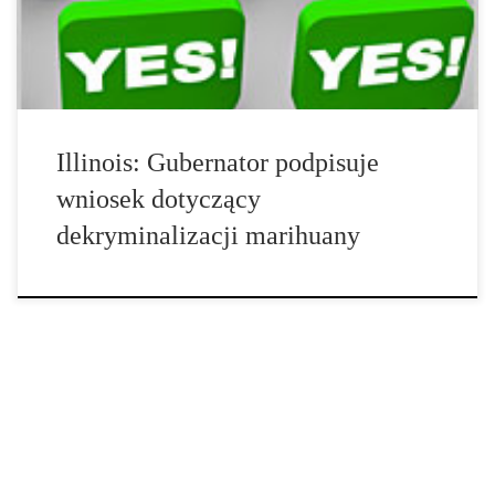
sześciu miesięcy więzienia oraz grzywnie w wysokości 1.500 […]
Illinois: Gubernator podpisuje
wniosek dotyczący
dekryminalizacji marihuany