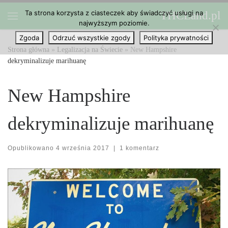
Ta strona korzysta z ciasteczek aby świadczyć usługi na
THCLand.pl
Przejdź do treści
najwyższym poziomie.
Menu
Zgoda
Odrzuć wszystkie zgody
Polityka prywatności
Strona główna
»
Legalizacja na Świecie
»
New Hampshire
dekryminalizuje marihuanę
New Hampshire
dekryminalizuje marihuanę
Opublikowano
4 września 2017
|
1 komentarz