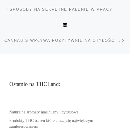
Nawigacja wpisu
Poprzedni wpis
SPOSOBY NA SEKRETNE PALENIE W PRACY
POWRÓT DO LISTY POS
Na
CANNABIS WPŁYWA POZYTYWNIE NA OTYŁOŚĆ ORAZ CUKRZYCĘ
Ostatnio na THCLand:
Naturalne aromaty marihuany i cytrusowe
Produkty THC na sen które cieszą się największym
zainteresowaniem