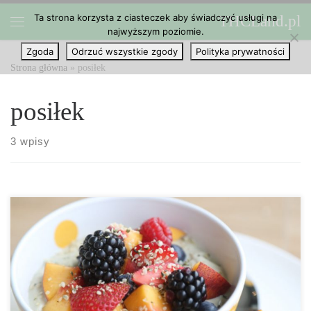
Ta strona korzysta z ciasteczek aby świadczyć usługi na
THCLand.pl
Przejdź do treści
najwyższym poziomie.
Menu
Zgoda
Odrzuć wszystkie zgody
Polityka prywatności
Strona główna
»
posiłek
posiłek
3 wpisy
Poniżej pyszny, łatwy i co najważniejsze prosty przepis na zdrowe
danie. Nie musisz potrafić gotować, wystarczy połączyć podane
przez nas składniki. Składniki: (na jedną porcję) 3 łyżki łuskanych
nasion konopi 3/4 szklanki waniliowego jogurtu greckiego lub