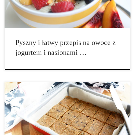
jogurtu kokosowego plastry świeżych […]
Pyszny i łatwy przepis na owoce z
jogurtem i nasionami …
Składniki: (na 15 batonów) 2 łyżki oleju kokosowego 4 łyżki
mleka kokosowego 1/4 szklanki cukru kokosowego 1 łyżka
ekstraktu waniliowego 1/4 łyżeczki soli 1 1/4 szklanki mąki
owsianej lub drobno zmielone płatki owsiane 1 1/4 szklanki mąki
migdałowej 1/4 szklanki […]