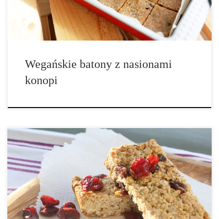
Wegańskie batony z nasionami
konopi
Upewnij się, że posiadasz arkusze pergaminu do pieczenia nieco
większe niż 8×8. Możesz owinąć batony pojedynczo w papier
pergaminowy lub bibułki. Przechowuj schłodzone, aż będą gotowe
do zjedzenia. Ilość porcji: 16 batoników Składniki: • 2 szklanki
płatków owsianych • ⅓ […]