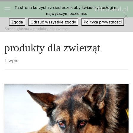
Ta strona korzysta z ciasteczek aby świadczyć usługi na
THCLand.pl
Przejdź do treści
najwyższym poziomie.
Menu
Zgoda
Odrzuć wszystkie zgody
Polityka prywatności
Strona główna
»
produkty dla zwierząt
produkty dla zwierząt
1 wpis
Kannabidiol lub CBD, jak wiemy, jest kannabinoidem
występującym w roślinie marihuany, popularnie zwanej ziołem.
Ten kannabinoid jest naturalnym związkiem chemicznym
występującym w tych roślinach, które posiadają ogromny potencjał
leczniczy. CBD jest jednym z wielu kannabinoidów znalezionych