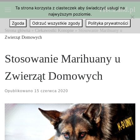
Ta strona korzysta z ciasteczek aby świadczyć usługi na
THCLand.pl
Przejdź do treści
najwyższym poziomie.
Menu
Zgoda
Odrzuć wszystkie zgody
Polityka prywatności
Strona główna
»
Ciekawostki Konopne
»
Stosowanie Marihuany u
Zwierząt Domowych
Stosowanie Marihuany u
Zwierząt Domowych
Opublikowano
15 czerwca 2020