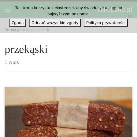
Ta strona korzysta z ciasteczek aby świadczyć usługi na
THCLand.pl
Przejdź do treści
najwyższym poziomie.
Menu
Zgoda
Odrzuć wszystkie zgody
Polityka prywatności
Strona główna
»
przekąski
przekąski
1 wpis
Fantastyczne jako przekąska po treningu lub w trakcie podróży. Te
batoniki są zdrowe, pełne białka i łatwe do przygotowania. • Ilość
porcji: 2 batony • Źródło Omega 3 • Bezmleczne • Bezglutenowe •
Czas przygotowania: 5 minut • Czas chłodzenia: […]