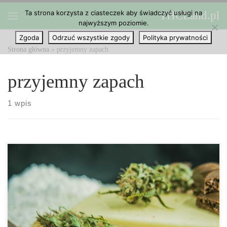
Ta strona korzysta z ciasteczek aby świadczyć usługi na
THCLand.pl
Przejdź do treści
najwyższym poziomie.
Menu
Zgoda
Odrzuć wszystkie zgody
Polityka prywatności
Strona główna
»
przyjemny zapach
przyjemny zapach
1 wpis
Skunksy mają wyjątkowo ostry zapach, który jest co najmniej
nieprzyjemny. Jednak ten wyraźny aromat jest często kojarzony
również z trawą. Dobrze zakonserwowane zioło nosi wszystkie
cechy sprayu skunksa, ale dlaczego tak jest? Cóż, konopie