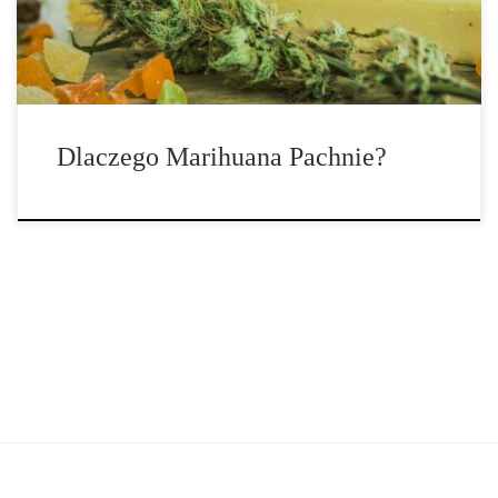
indyjskie i spray skunksa mają wspólną […]
Dlaczego Marihuana Pachnie?