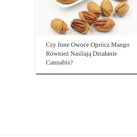
czasu jego wystąpienia, co oznacza, że ​​haj pojawia się
szybciej. Dzieje się tak częściowo dzięki terpenowi
(związkom aromatycznym, które nadają […]
Czy Inne Owoce Oprócz Mango
Również Nasilają Działanie
Cannabis?