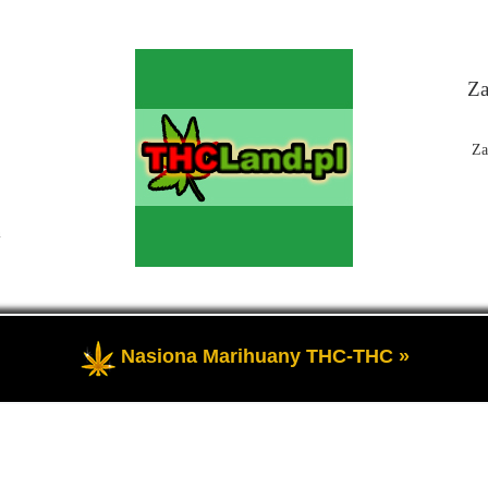
Za
Za
n
Nasiona Marihuany THC-THC »
 Czyli informacje na temat marihuany, konopi i cannabis oraz THC a 