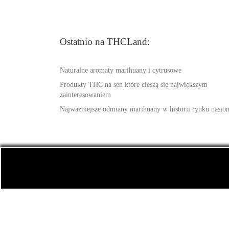
Ostatnio na THCLand:
Naturalne aromaty marihuany i cytrusowe
Produkty THC na sen które cieszą się największym
zainteresowaniem
Najważniejsze odmiany marihuany w historii rynku nasio
© 2026
THCLand.pl
– Wszelkie prawa zastrzeżone
-