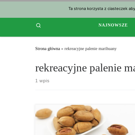
Przejdź do treści
Ta strona korzysta z ciasteczek ab
Search
NAJNOWSZE
Strona główna
»
rekreacyjne palenie marihuany
rekreacyjne palenie m
1 wpis
Jeśli jesteś regularnym konsumentem cannabis,
prawdopodobnie już wiesz, że mango kojarzono nie
tylko ze zwiększeniem haju, ale także ze skróceniem