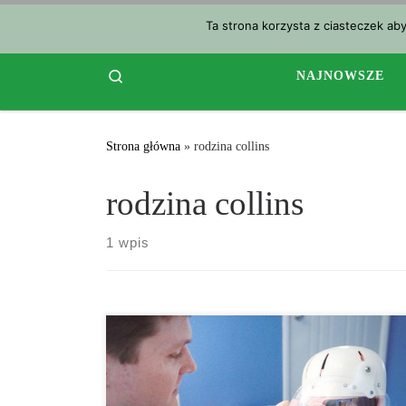
Przejdź do treści
Ta strona korzysta z ciasteczek ab
Search
NAJNOWSZE
Strona główna
»
rodzina collins
rodzina collins
1 wpis
Patrick i Beth Collins, Virginia zaczęli leczyć swoją 17
– letnią córkę Jennifer za pomocą Charlotte’s Web,