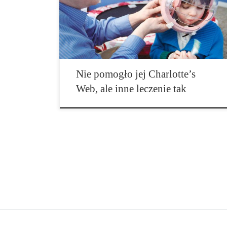
zaraz po tym gdy okryli że dziewczynka cierpi na
ekstremalną formę padaczki zwaną zespół Jeavonsa.
Ale lek nie zadziałał. Dom rodziny Collins był […]
Nie pomogło jej Charlotte’s
Web, ale inne leczenie tak