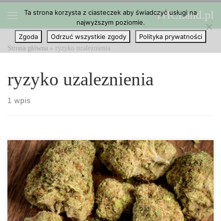
Ta strona korzysta z ciasteczek aby świadczyć usługi na
THCLand.pl
Przejdź do treści
najwyższym poziomie.
Menu
Zgoda
Odrzuć wszystkie zgody
Polityka prywatności
Strona główna
»
ryzyko uzaleznienia
ryzyko uzaleznienia
1 wpis
Ze względu na to, że legalizacja marihuany zyskuje popularność na
całym świecie, wiele osób nadal zastanawia się, czy marihuana
uzależnia? Debatę tę można znaleźć w mediach
społecznościowych, dyskusjach legislacyjnych oraz raportach
mediowych. Termin „uzależnienie” ma bogatą historię, często