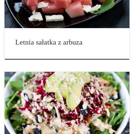
Letnia sałatka z arbuza
Składniki na sałatkę: opakowanie rukoli 1 pokrojona gruszka 1
pokrojony burak 1/4 szklanki suszonej żurawiny pół pokrojonego
awokado 1/4 szklanki łuskanych nasion konopi gorgonzola (do
posypania) Składniki na dressing: 1/4 szklanki + 1 łyżka łuskanych
nasion konopi 1/4 szklanki oliwy […]