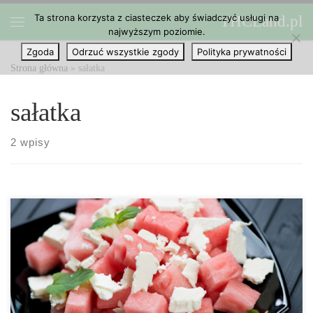
Ta strona korzysta z ciasteczek aby świadczyć usługi na
THCLand.pl
Przejdź do treści
najwyższym poziomie.
Menu
Zgoda
Odrzuć wszystkie zgody
Polityka prywatności
Strona główna
»
sałatka
sałatka
2 wpisy
To danie jest tak łatwe, że pewnie kiedy je poznasz, gościć będzie
u Ciebie co tydzień. Czas przygotowania: 10 minut Ilość porcji: 2
Składniki: 1 arbuz opakowanie sera typu feta świeża mięta 1
łyżeczka cayenne 1 łyżeczka soli oliwa z […]