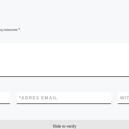
są oznaczone
*
*
ADRES EMAIL
WI
Slide to verify