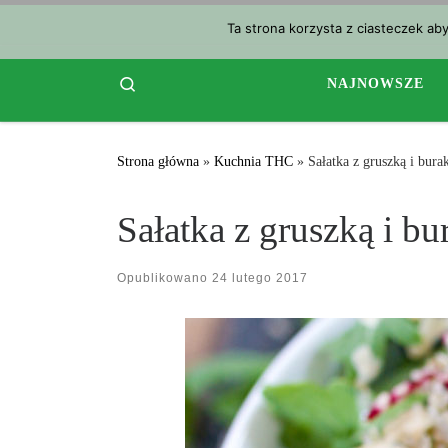
Przejdź do treści
Ta strona korzysta z ciasteczek ab
Search
NAJNOWSZE
Strona główna
»
Kuchnia THC
»
Sałatka z gruszką i bur
Sałatka z gruszką i b
Opublikowano
24 lutego 2017