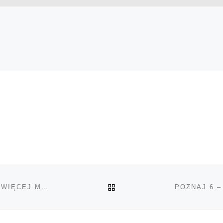
POWRÓT DO LISTY POS
ARGUMENTY, DLACZEGO KOBIETY POWINNY PALIĆ WIĘCEJ MARIHUANY