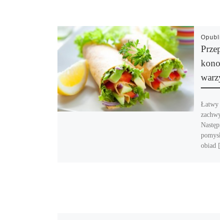
Opub
Przep
kono
warz
Łatwy 
zachwy
Następ
pomysł
obiad 