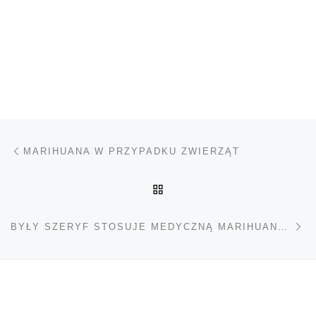
Nawigacja wpisu
Poprzedni wpis
MARIHUANA W PRZYPADKU ZWIERZĄT
POWRÓT DO LISTY POS
Na
BYŁY SZERYF STOSUJE MEDYCZNĄ MARIHUANĘ ZE WZGLĘDU NA DOŚWIADCZANE STANY BÓLOWE