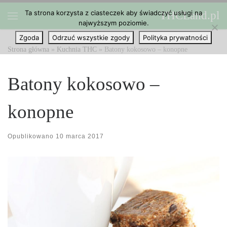
Ta strona korzysta z ciasteczek aby świadczyć usługi na
THCLand.pl
Przejdź do treści
najwyższym poziomie.
Menu
Zgoda
Odrzuć wszystkie zgody
Polityka prywatności
Strona główna
»
Kuchnia THC
»
Batony kokosowo – konopne
Batony kokosowo –
konopne
Opublikowano
10 marca 2017