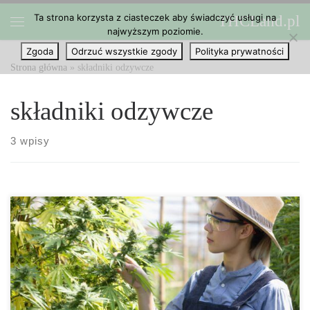
Ta strona korzysta z ciasteczek aby świadczyć usługi na
THCLand.pl
Przejdź do treści
najwyższym poziomie.
Menu
Zgoda
Odrzuć wszystkie zgody
Polityka prywatności
Strona główna
»
składniki odzywcze
składniki odzywcze
3 wpisy
Nieuniknione jest, że w pewnym momencie prawie wszyscy
hodowcy konopi znajdą się w sytuacji, w której będą musieli
zastosować oprysk dolistny jednego lub drugiego rodzaju na
swoich roślinach. Istnieje wiele potencjalnych powodów: możesz