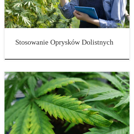
potrzebować fungicydu lub insektycydu; lub może chcesz […]
Stosowanie Oprysków Dolistnych
Jak radzić sobie z niedoborem żelaza u roślin marihuany?
Podobnie jak niedobór żelaza może sprawić, że poczujemy się
zmęczeni i ospali, uniemożliwiając nam osiągnięcie najlepszych
wyników, niedobór tego niezbędnego mikroelementu może
sprawić, że rośliny konopi będą miały problemy ze wzrostem […]