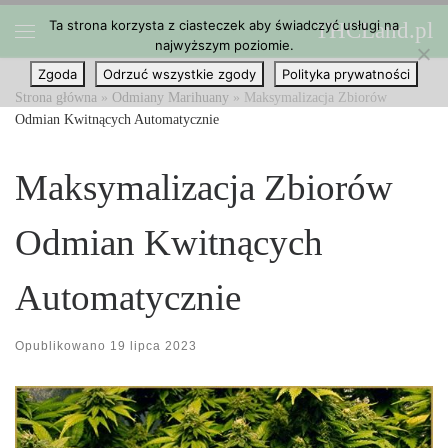
Ta strona korzysta z ciasteczek aby świadczyć usługi na
THCLand.pl
Przejdź do treści
najwyższym poziomie.
Menu
Zgoda
Odrzuć wszystkie zgody
Polityka prywatności
Strona główna
»
Odmiany Marihuany
»
Maksymalizacja Zbiorów
Odmian Kwitnących Automatycznie
Maksymalizacja Zbiorów
Odmian Kwitnących
Automatycznie
Opublikowano
19 lipca 2023