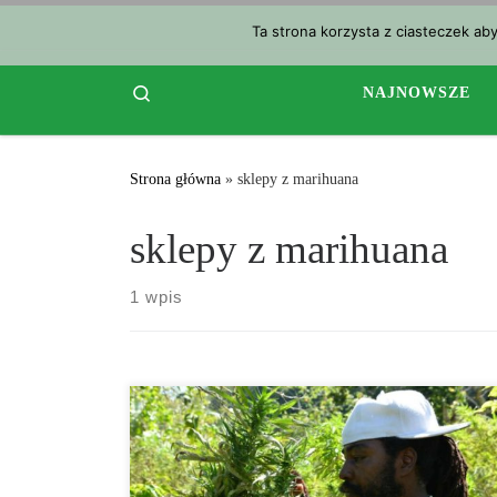
Przejdź do treści
Ta strona korzysta z ciasteczek ab
Search
NAJNOWSZE
Strona główna
»
sklepy z marihuana
sklepy z marihuana
1 wpis
Czy pracownikom sklepów z marihuaną brakuje
przeszkolenia? Pokazuje to jedno z badań. Pracownicy
byli badani zarówno w sklepach medycznych jak i