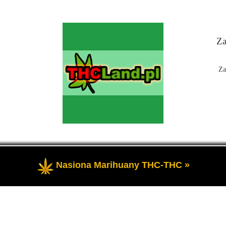
Za
Za
n
Nasiona Marihuany THC-THC »
 Czyli informacje na temat marihuany, konopi i cannabis oraz THC a 