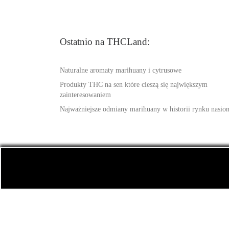
Ostatnio na THCLand:
Naturalne aromaty marihuany i cytrusowe
Produkty THC na sen które cieszą się największym
zainteresowaniem
Najważniejsze odmiany marihuany w historii rynku nasio
© 2026
THCLand.pl
– Wszelkie prawa zastrzeżone
-