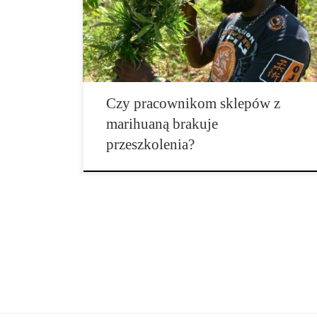
rekreacyjnych w Kalifornii, Kolorado, Arizonie,
Oregonie, czterech innych stanach a także w
Dystrykcie Kolumbii. Badanie autorstwa kilkunastu
naukowców z […]
Czy pracownikom sklepów z
marihuaną brakuje
przeszkolenia?